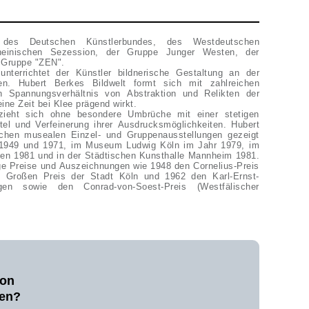
 des Deutschen Künstlerbundes, des Westdeutschen
heinischen Sezession, der Gruppe Junger Westen, der
 Gruppe "ZEN".
terrichtet der Künstler bildnerische Gestaltung an der
n. Hubert Berkes Bildwelt formt sich mit zahlreichen
 Spannungsverhältnis von Abstraktion und Relikten der
eine Zeit bei Klee prägend wirkt.
lzieht sich ohne besondere Umbrüche mit einer stetigen
tel und Verfeinerung ihrer Ausdrucksmöglichkeiten. Hubert
ichen musealen Einzel- und Gruppenausstellungen gezeigt
 1949 und 1971, im Museum Ludwig Köln im Jahr 1979, im
 1981 und in der Städtischen Kunsthalle Mannheim 1981.
ige Preise und Auszeichnungen wie 1948 den Cornelius-Preis
n Großen Preis der Stadt Köln und 1962 den Karl-Ernst-
en sowie den Conrad-von-Soest-Preis (Westfälischer
von
fen?