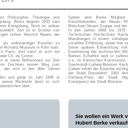
st Philosophie, Theologie und
Später wird Berke Mitglied
gsberg. Berke beginnt 1932 sein
Künstlerbundes, der Neuen R
emie Königsberg. Noch im selben
Münchner Neuen Gruppe und der
seldorf, dort ist er Schüler von
In den Jahren 1960 bis 1975 un
tigen Lehrer, Heinrich Nauen, der
Technischen Hochschule Aache
Wandlungen in einem ständigen
 als selbständiger Künstler zu
visuellen Erfahrung, wobei hier s
raf-Richartz-Museum in Köln statt.
Seine spätere Entwicklung vol
h Paris, dort setzt er sich mit
Erweiterung der technischen Mit
oder Ch. de Coster.
Berkes Schaffen wird in zahlre
ann er seine Reflexionen zur Zeit
u.a. im Kölnischen Kunstverein
er im Zeichnen seinen Weg zum
Suermondt-Ludwig-Museum Aachen
il, der sich in den 40er Jahren
Zudem erhält der Künstler wicht
der Stadt Düsseldorf, 1961 de
fen und gerät im Jahr 1945 in
Osthaus-Preis der Stadt Hag
 seiner Rückkehr lässt er sich
Kunstpreis) der Stadt Münster.
Rodenkirchen über.
Sie wollen ein Werk 
Hubert Berke verkau